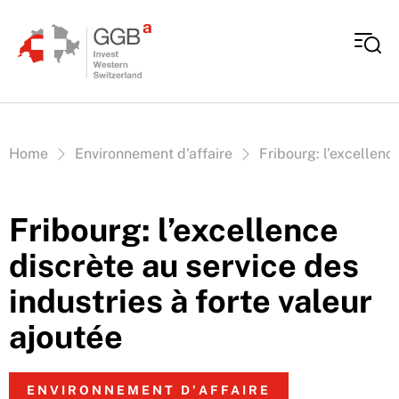
Aller au contenu
Vous êtes ici:
Home
Environnement d'affaire
Fribourg: l’excellenc
Fribourg: l’excellence
discrète au service des
industries à forte valeur
ajoutée
ENVIRONNEMENT D'AFFAIRE