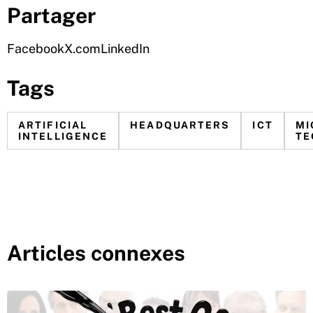
Partager
Facebook
X.com
LinkedIn
Tags
ARTIFICIAL
HEADQUARTERS
ICT
MI
INTELLIGENCE
TE
Articles connexes