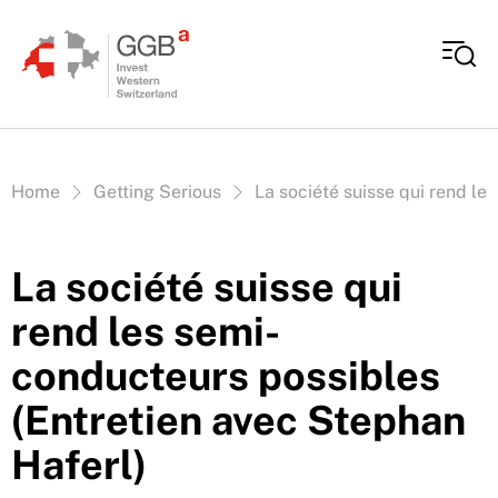
Aller au contenu
Vous êtes ici:
Home
Getting Serious
La société suisse qui rend le
La société suisse qui
rend les semi-
conducteurs possibles
(Entretien avec Stephan
Haferl)