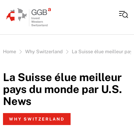
Aller au contenu
Vous êtes ici:
Home
Why Switzerland
La Suisse élue meilleur pa
La Suisse élue meilleur
pays du monde par U.S.
News
WHY SWITZERLAND