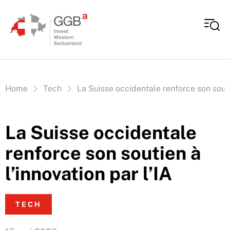
Aller au contenu
Vous êtes ici:
Home
Tech
La Suisse occidentale renforce son soutie
La Suisse occidentale
renforce son soutien à
l’innovation par l’IA
TECH