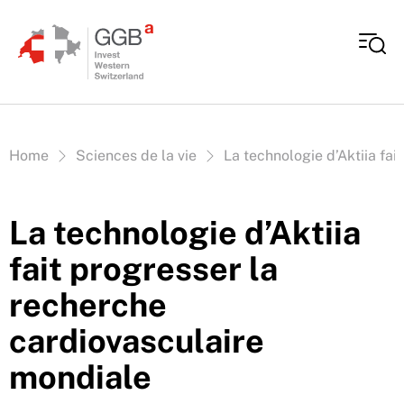
Aller au contenu
Vous êtes ici:
Home
Sciences de la vie
La technologie d’Aktiia fa
La technologie d’Aktiia
fait progresser la
recherche
cardiovasculaire
mondiale