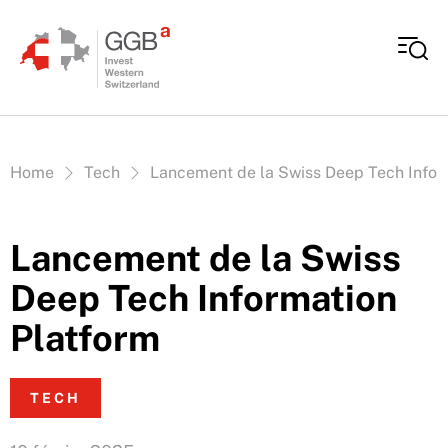
Aller au contenu
Vous êtes ici:
Home
Tech
Lancement de la Swiss Deep Tech Infor
Lancement de la Swiss
Deep Tech Information
Platform
TECH