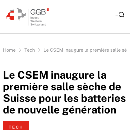
Aller au contenu
Vous êtes ici:
Home
Tech
Le CSEM inaugure la première salle sèch
Le CSEM inaugure la
première salle sèche de
Suisse pour les batteries
de nouvelle génération
TECH