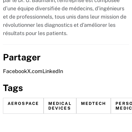
par le Dr. U. Baumann, l’entreprise est composée
d’une équipe diversifiée de médecins, d’ingénieurs
et de professionnels, tous unis dans leur mission de
révolutionner les diagnostics et d’améliorer les
résultats pour les patients.
Partager
Facebook
X.com
LinkedIn
Tags
AEROSPACE
MEDICAL
MEDTECH
PERS
DEVICES
MEDIC