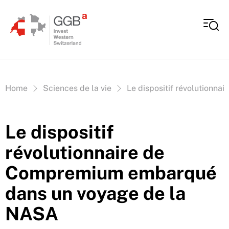
Aller au contenu
Vous êtes ici:
Home
Sciences de la vie
Le dispositif révolutionn
Le dispositif
révolutionnaire de
Compremium embarqué
dans un voyage de la
NASA