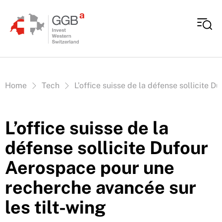
Aller au contenu
Vous êtes ici:
Home
Tech
L’office suisse de la défense sollicite 
L’office suisse de la
défense sollicite Dufour
Aerospace pour une
recherche avancée sur
les tilt-wing