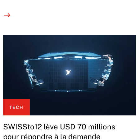
TECH
SWISSto12 lève USD 70 millions
pour répondre à la demande