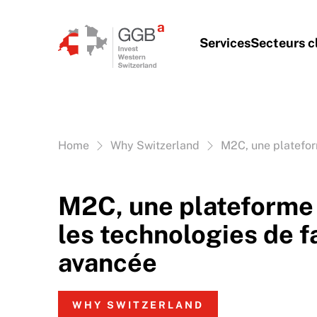
Aller au contenu
Services
Secteurs c
Vous êtes ici:
Home
Why Switzerland
M2C, une platefor
M2C, une plateforme
les technologies de f
avancée
WHY SWITZERLAND