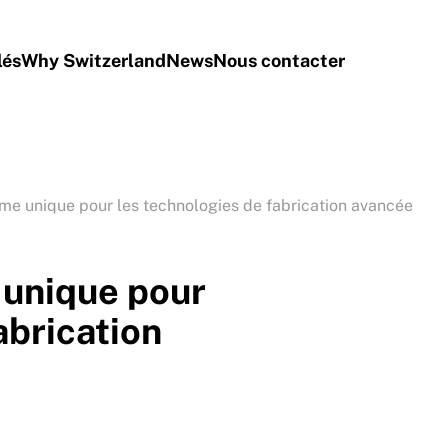
lés
Why Switzerland
News
Nous contacter
me unique pour les technologies de fabrication avancée
 unique pour
abrication