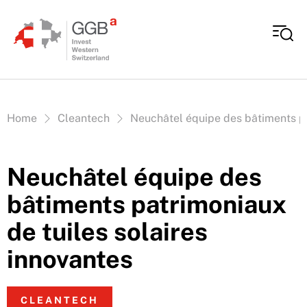
Aller au contenu
Vous êtes ici:
Home
Cleantech
Neuchâtel équipe des bâtiments pa
Neuchâtel équipe des
bâtiments patrimoniaux
de tuiles solaires
innovantes
CLEANTECH