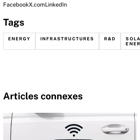
Facebook
X.com
LinkedIn
Tags
ENERGY
INFRASTRUCTURES
R&D
SOL
ENE
Articles connexes