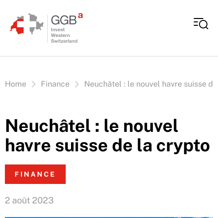
Aller au contenu
Vous êtes ici:
Home
Finance
Neuchâtel : le nouvel havre suisse de
Neuchâtel : le nouvel
havre suisse de la crypto
FINANCE
2 août 2023