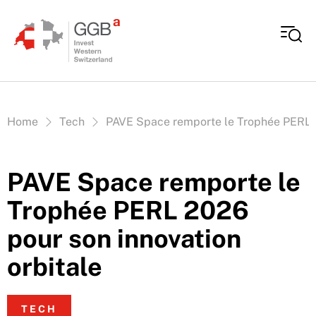
Aller au contenu
Vous êtes ici:
Home
Tech
PAVE Space remporte le Trophée PERL 2
PAVE Space remporte le
Trophée PERL 2026
pour son innovation
orbitale
TECH