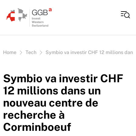
Aller au contenu
Vous êtes ici:
Home
Tech
Symbio va investir CHF 12 millions dan
Symbio va investir CHF
12 millions dans un
nouveau centre de
recherche à
Corminboeuf