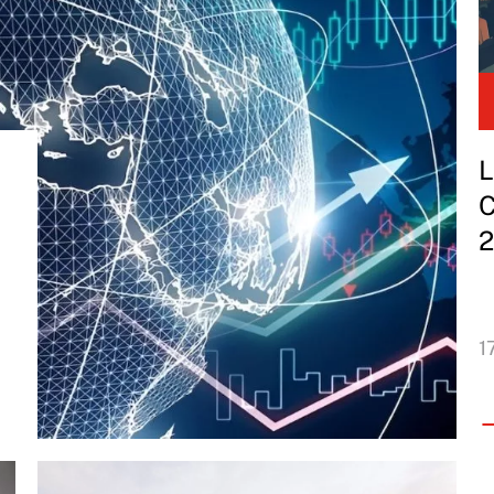
L
C
2
1