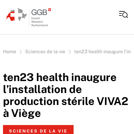
Aller au contenu
Vous êtes ici:
Home
Sciences de la vie
ten23 health inaugure l’ins
ten23 health inaugure
l’installation de
production stérile VIVA2
à Viège
SCIENCES DE LA VIE