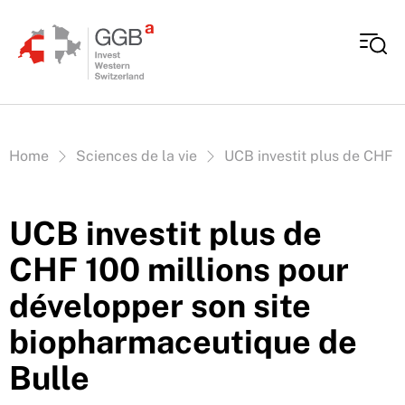
Aller au contenu
Vous êtes ici:
Home
Sciences de la vie
UCB investit plus de CHF 1
UCB investit plus de
CHF 100 millions pour
développer son site
biopharmaceutique de
Bulle