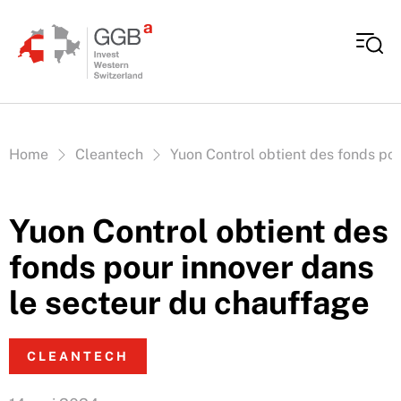
Aller au contenu
Vous êtes ici:
Home
Cleantech
Yuon Control obtient des fonds pou
Yuon Control obtient des
fonds pour innover dans
le secteur du chauffage
CLEANTECH