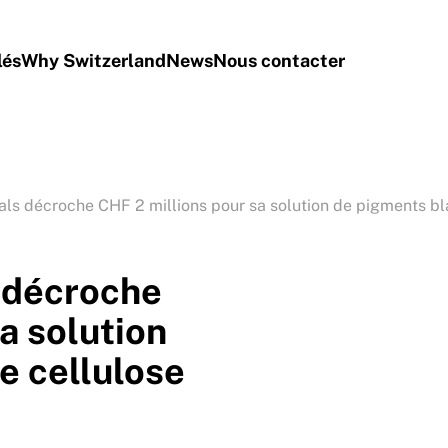
lés
Why Switzerland
News
Nous contacter
als décroche CHF 2 millions pour sa solution de pigments bl
 décroche
a solution
e cellulose