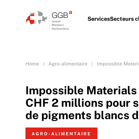
Aller au contenu
Services
Secteurs c
Vous êtes ici:
Home
Agro-alimentaire
Impossible Materi
Impossible Materials
CHF 2 millions pour s
de pigments blancs d
AGRO-ALIMENTAIRE