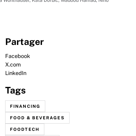
dra Wohlhauser, Kata Dorbic, Wadood Hamad, Nino
Partager
Facebook
X.com
LinkedIn
Tags
FINANCING
FOOD & BEVERAGES
FOODTECH