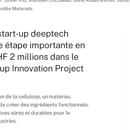
ite : Oliver Pitz, Kathleen Cocodeau, Doha Abdelrahman, San
ssible Materials
start-up deeptech
ne étape importante en
F 2 millions dans le
p Innovation Project
ion de la cellulose, un matériau
de créer des ingrédients fonctionnels.
ives sûres et durables pour la
ustries.