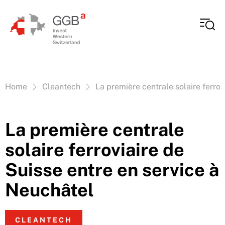
Aller au contenu
Vous êtes ici:
Home
Cleantech
La première centrale solaire ferrov
La première centrale
solaire ferroviaire de
Suisse entre en service à
Neuchâtel
CLEANTECH