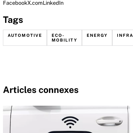
Facebook
X.com
LinkedIn
Tags
AUTOMOTIVE
ECO-
ENERGY
INFR
MOBILITY
Articles connexes