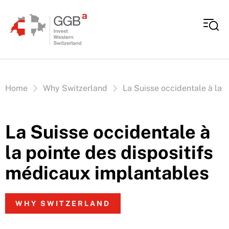
Aller au contenu
Vous êtes ici:
Home
Why Switzerland
La Suisse occidentale à la 
La Suisse occidentale à
la pointe des dispositifs
médicaux implantables
WHY SWITZERLAND