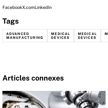
Facebook
X.com
LinkedIn
Tags
ADVANCED
MEDICAL
MEDICAL
M
MANUFACTURING
DEVICES
DEVICES
Articles connexes