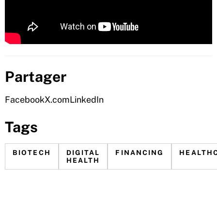
Partager
Facebook
X.com
LinkedIn
Tags
BIOTECH
DIGITAL
FINANCING
HEALTH
HEALTH