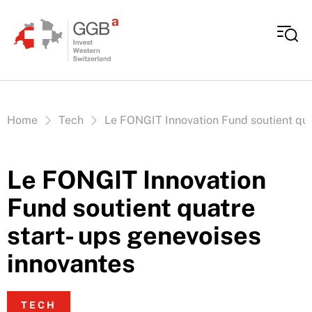
Aller au contenu
Vous êtes ici:
Home
Tech
Le FONGIT Innovation Fund soutient qua
Le FONGIT Innovation
Fund soutient quatre
start- ups genevoises
innovantes
TECH