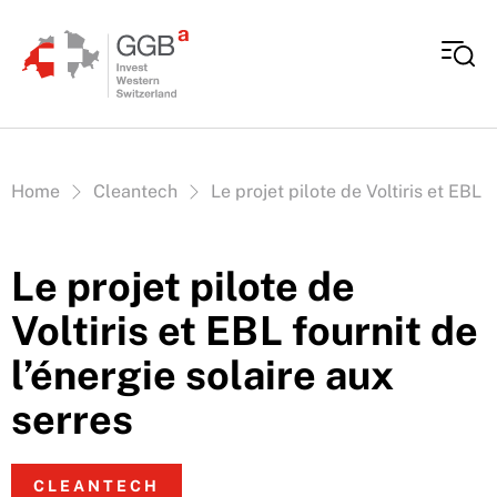
Aller au contenu
Vous êtes ici:
Home
Cleantech
Le projet pilote de Voltiris et EBL f
Le projet pilote de
Voltiris et EBL fournit de
l’énergie solaire aux
serres
CLEANTECH