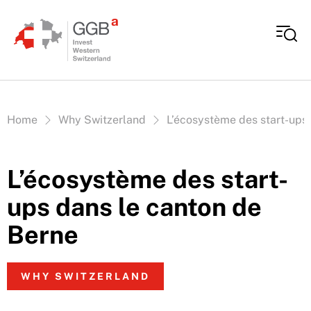
Aller au contenu
Vous êtes ici:
Home
Why Switzerland
L’écosystème des start-ups
L’écosystème des start-
ups dans le canton de
Berne
WHY SWITZERLAND