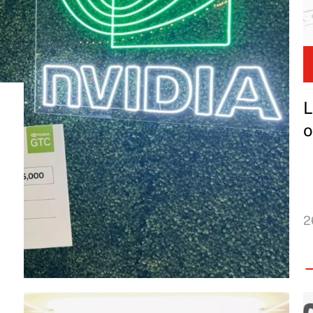
L
o
2