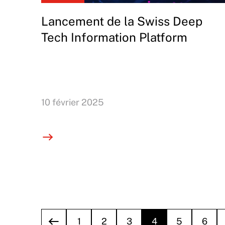
Lancement de la Swiss Deep
Tech Information Platform
10 février 2025
1
2
3
4
5
6