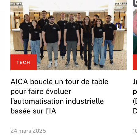
TECH
AICA boucle un tour de table
J
pour faire évoluer
p
l’automatisation industrielle
(
basée sur l’IA
D
24 mars 2025
1