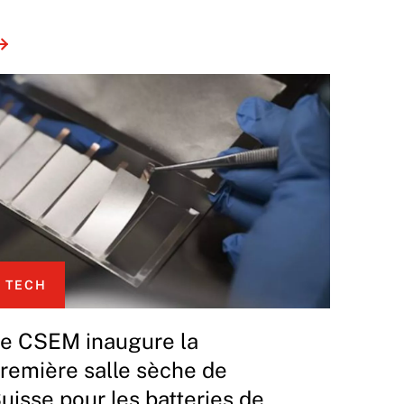
TECH
e CSEM inaugure la
remière salle sèche de
uisse pour les batteries de