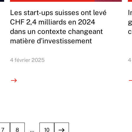
Les start-ups suisses ont levé
I
CHF 2,4 milliards en 2024
g
dans un contexte changeant
c
matière d’investissement
4 février 2025
4
7
8
…
10