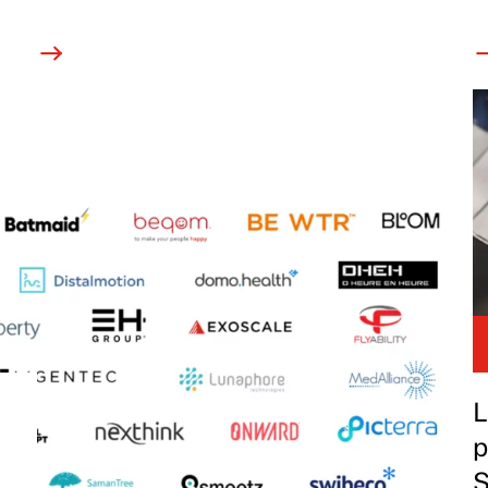
L
p
S