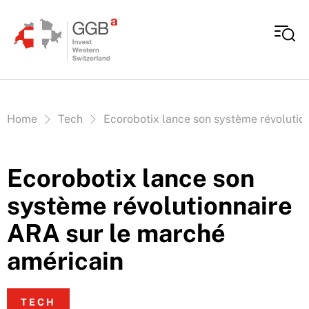
Aller au contenu
Vous êtes ici:
Home
Tech
Ecorobotix lance son système révolutio
Ecorobotix lance son
système révolutionnaire
ARA sur le marché
américain
TECH