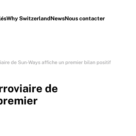
lés
Why Switzerland
News
Nous contacter
viaire de Sun-Ways affiche un premier bilan positif
rroviaire de
premier