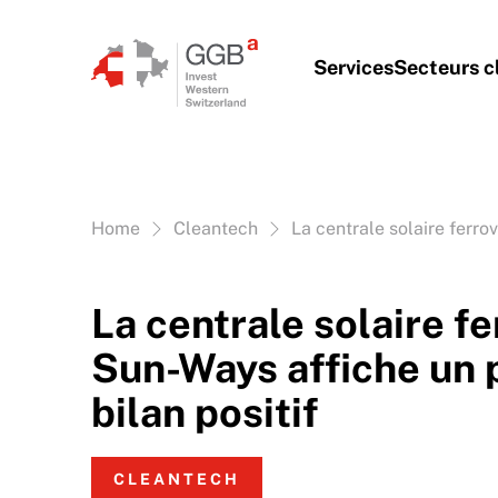
Aller au contenu
Services
Secteurs c
Vous êtes ici:
Home
Cleantech
La centrale solaire ferro
La centrale solaire fe
Sun-Ways affiche un 
bilan positif
CLEANTECH