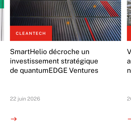
CLEANTECH
SmartHelio décroche un
V
investissement stratégique
a
de quantumEDGE Ventures
n
22 juin 2026
2