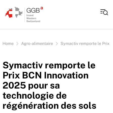
Aller au contenu
Vous êtes ici:
Home
Agro-alimentaire
Symactiv remporte le Prix 
Symactiv remporte le
Prix BCN Innovation
2025 pour sa
technologie de
régénération des sols