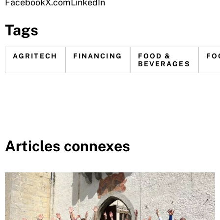
Facebook
X.com
LinkedIn
Tags
AGRITECH
FINANCING
FOOD &
FO
BEVERAGES
Articles connexes