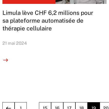
Limula lève CHF 6,2 millions pour
sa plateforme automatisée de
thérapie cellulaire
21 mai 2024
1
…
15
16
17
18
19
20