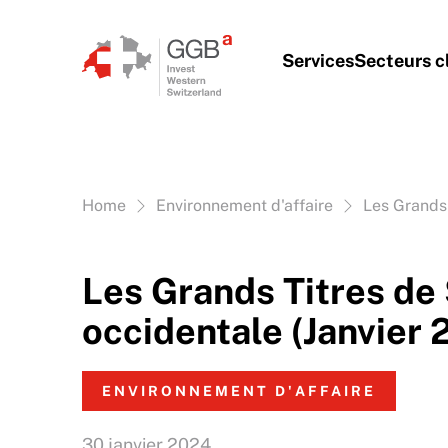
Aller au contenu
Services
Secteurs c
Vous êtes ici:
Home
Environnement d'affaire
Les Grands 
Les Grands Titres de
occidentale (Janvier 
ENVIRONNEMENT D'AFFAIRE
30 janvier 2024