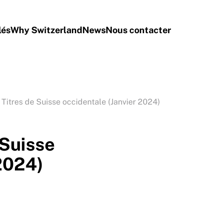
lés
Why Switzerland
News
Nous contacter
Titres de Suisse occidentale (Janvier 2024)
 Suisse
2024)